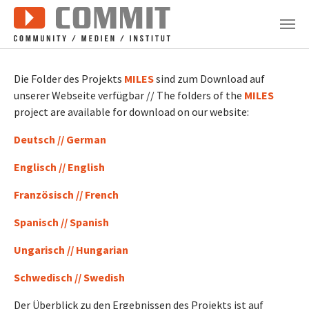
Zum Hauptinhalt springen
Die Folder des Projekts
MILES
sind zum Download auf
unserer Webseite verfügbar // The folders of the
MILES
project are available for download on our website:
Deutsch // German
Englis
c
h // English
Französisch
// French
Spanisch
// Spanish
Ungarisch
// Hungarian
Schwedisch
// Swedish
Der Überblick zu den Ergebnissen des Projekts ist auf