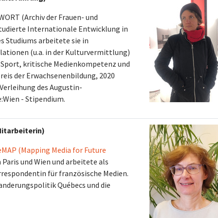
HWORT (Archiv der Frauen- und
tudierte Internationale Entwicklung in
s Studiums arbeitete sie in
ationen (u.a. in der Kulturvermittlung)
 Sport, kritische Medienkompetenz und
preis der Erwachsenenbildung, 2020
Verleihung des Augustin-
e:Wien - Stipendium
.
itarbeiterin)
MAP (Mapping Media for Future
n Paris und Wien und arbeitete als
espondentin für französische Medien.
wanderungspolitik Québecs und die