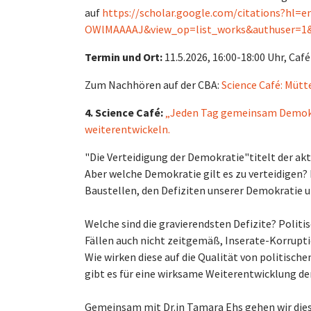
auf
https://scholar.google.com/citations?hl=
OWlMAAAAJ&view_op=list_works&authuser=1
Termin und Ort:
11.5.2026, 16:00-18:00 Uhr, Café
Zum Nachhören auf der CBA:
Science Café: Mütt
4. Science Café:
„Jeden Tag gemeinsam Demokra
weiterentwickeln.
"Die Verteidigung der Demokratie"titelt der ak
Aber welche Demokratie gilt es zu verteidigen? 
Baustellen, den Defiziten unserer Demokratie u
Welche sind die gravierendsten Defizite? Politi
Fällen auch nicht zeitgemäß, Inserate-Korrupt
Wie wirken diese auf die Qualität von politisc
gibt es für eine wirksame Weiterentwicklung de
Gemeinsam mit Dr.in Tamara Ehs gehen wir dies