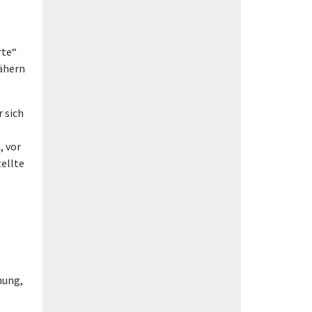
rte“
nähern
 sich
, vor
tellte
hung,