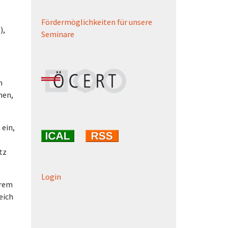
Fördermöglichkeiten für unsere
),
Seminare
n
nen,
 ein,
tz
Login
erem
eich