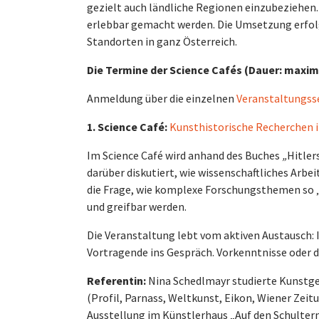
gezielt auch ländliche Regionen einzubeziehen.
erlebbar gemacht werden. Die Umsetzung erfolg
Standorten in ganz Österreich.
Die Termine der Science Cafés (Dauer: maxim
Anmeldung über die einzelnen
Veranstaltungss
1. Science Café:
Kunsthistorische Recherchen i
Im Science Café wird anhand des Buches
„
Hitler
darüber diskutiert, wie wissenschaftliches Arb
die Frage, wie komplexe Forschungsthemen so „v
und greifbar werden.
Die Veranstaltung lebt vom aktiven Austausch
Vortragende ins Gespräch. Vorkenntnisse oder da
Referentin:
Nina Schedlmayr studierte Kunstge
(Profil, Parnass, Weltkunst, Eikon, Wiener Zeitun
Ausstellung im Künstlerhaus „Auf den Schultern 