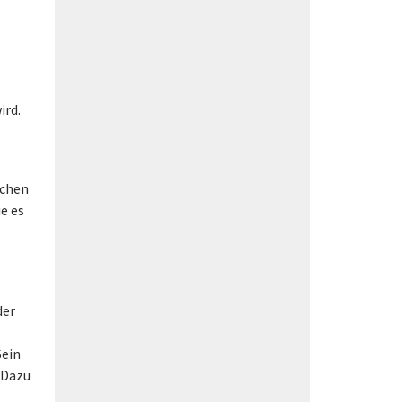
ird.
schen
e es
der
Sein
 Dazu