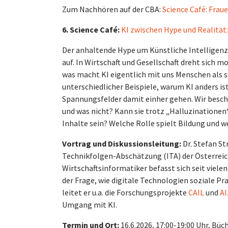
Zum Nachhören auf der CBA:
Science Café: Frau
6. Science Café:
KI zwischen Hype und Realität
Der anhaltende Hype um Künstliche Intelligenz
auf. In Wirtschaft und Gesellschaft dreht sich 
was macht KI eigentlich mit uns Menschen als s
unterschiedlicher Beispiele, warum KI anders is
Spannungsfelder damit einher gehen. Wir beschä
und was nicht? Kann sie trotz „Halluzinatione
Inhalte sein? Welche Rolle spielt Bildung und
Vortrag und Diskussionsleitung:
Dr. Stefan St
Technikfolgen-Abschätzung (ITA) der Österrei
Wirtschaftsinformatiker befasst sich seit viele
der Frage, wie digitale Technologien soziale P
leitet er u.a. die Forschungsprojekte
CAIL
und
AI
Umgang mit KI.
Termin und Ort:
16.6.2026, 17:00-19:00 Uhr,
Büch