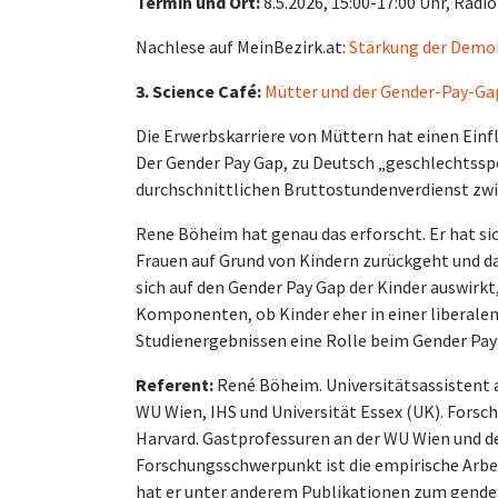
Termin und Ort:
8.5.2026, 15:00-17:00 Uhr, Rad
Nachlese auf MeinBezirk.at:
Stärkung der Demokr
3. Science Café:
Mütter und der Gender-Pay-Gap
Die Erwerbskarriere von Müttern hat einen Einfl
Der Gender Pay Gap, zu Deutsch „geschlechtssp
durchschnittlichen Bruttostundenverdienst zw
Rene Böheim hat genau das erforscht. Er hat s
Frauen auf Grund von Kindern zurückgeht und da
sich auf den Gender Pay Gap der Kinder auswirkt
Komponenten, ob Kinder eher in einer liberalen
Studienergebnissen eine Rolle beim Gender Pay
Referent:
René Böheim. Universitätsassistent a
WU Wien, IHS und Universität Essex (UK). Forsc
Harvard. Gastprofessuren an der WU Wien und de
Forschungsschwerpunkt ist die empirische Arbe
hat er unter anderem Publikationen zum gender 