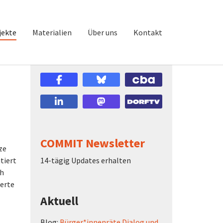
jekte
Materialien
Über uns
Kontakt
COMMIT Newsletter
ze
tiert
14-tägig Updates erhalten
ch
ierte
Aktuell
Blog:
Bürger*innenräte Dialog und