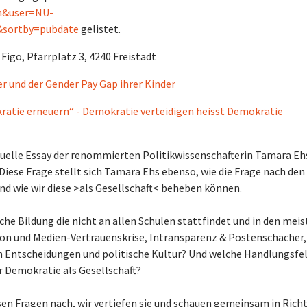
en&user=NU-
&sortby=pubdate
gelistet.
 Figo, Pfarrplatz 3, 4240 Freistadt
er und der Gender Pay Gap ihrer Kinder
tie erneuern“ - Demokratie verteidigen heisst Demokratie
tuelle Essay der renommierten Politikwissenschafterin Tamara Eh
Diese Frage stellt sich Tamara Ehs ebenso, wie die Frage nach den
nd wie wir diese >als Gesellschaft< beheben können.
sche Bildung die nicht an allen Schulen stattfindet und in den mei
ion und Medien-Vertrauenskrise, Intransparenz & Postenschacher,
hen Entscheidungen und politische Kultur? Und welche Handlungsfe
r Demokratie als Gesellschaft?
en Fragen nach, wir vertiefen sie und schauen gemeinsam in Rich