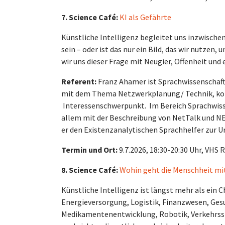
7. Science Café:
KI als Gefährte
Künstliche Intelligenz begleitet uns inzwischen
sein – oder ist das nur ein Bild, das wir nutz
wir uns dieser Frage mit Neugier, Offenheit und
Referent:
Franz Ahamer ist Sprachwissenschaftl
mit dem Thema Netzwerkplanung/ Technik, kom
Interessenschwerpunkt.
Im Bereich Sprachwiss
allem mit der Beschreibung von NetTalk und NET
er den Existenzanalytischen Sprachhelfer zur 
Termin und Ort:
9.7.2026, 18:30-20:30 Uhr, VH
8. Science Café:
Wohin geht die Menschheit mi
Künstliche Intelligenz ist längst mehr als ein C
Energieversorgung, Logistik, Finanzwesen, Ges
Medikamentenentwicklung, Robotik, Verkehrssteu