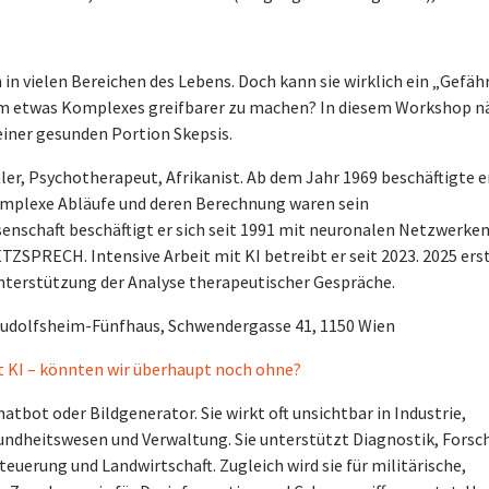
 in vielen Bereichen des Lebens. Doch kann sie wirklich ein „Gefäh
en, um etwas Komplexes greifbarer zu machen? In diesem Workshop 
 einer gesunden Portion Skepsis.
er, Psychotherapeut, Afrikanist. Ab dem Jahr 1969 beschäftigte er
plexe Abläufe und deren Berechnung waren sein
enschaft beschäftigt er sich seit 1991 mit neuronalen Netzwerken
ZSPRECH. Intensive Arbeit mit KI betreibt er seit 2023. 2025 ers
Unterstützung der Analyse therapeutischer Gespräche.
S Rudolfsheim-Fünfhaus, Schwendergasse 41, 1150 Wien
t KI – könnten wir überhaupt noch ohne?
hatbot oder Bildgenerator. Sie wirkt oft unsichtbar in Industrie,
undheitswesen und Verwaltung. Sie unterstützt Diagnostik, Forsc
erung und Landwirtschaft. Zugleich wird sie für militärische,