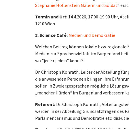
Stephanie Hollenstein Malerin und Soldat
“ ers
Termin und Ort:
14.4.2026, 17:00-19.00 Uhr, Ate
1210 Wien
2. Science Café:
Medien und Demokratie
Welchen Beitrag können lokale bzw. regionale 
Medien zur Sprachenvielfalt im Burgenland beitr
wo "jede:r jede:n" kennt?
Dr. Christoph Konrath, Leiter der Abteilung für
die anwesenden Personen bringen ihre Erfahrung
sollen in Zweiergesprächen mögliche Lösungs
„mancher Hürden“ im Burgenland verbessern 
Referent:
Dr. Christoph Konrath, Abteilungsle
werden in der Abteilung Grundsatzfragen des
Parlamentarismus und Demokratie etc. diskutier