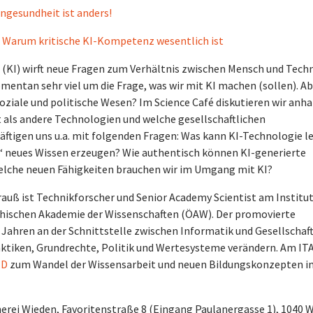
engesundheit ist anders!
: Warum kritische KI-Kompetenz wesentlich ist
 (KI) wirft neue Fragen zum Verhältnis zwischen Mensch und Tech
momentan sehr viel um die Frage, was wir mit KI machen (sollen). A
oziale und politische Wesen? Im Science Café diskutieren wir anh
t als andere Technologien und welche gesellschaftlichen
ftigen uns u.a. mit folgenden Fragen: Was kann KI-Technologie l
n“ neues Wissen erzeugen? Wie authentisch können KI-generierte
 welche neuen Fähigkeiten brauchen wir im Umgang mit KI?
rauß ist Technikforscher und Senior Academy Scientist am Institut
chischen Akademie der Wissenschaften (ÖAW). Der promovierte
n Jahren an der Schnittstelle zwischen Informatik und Gesellschaf
raktiken, Grundrechte, Politik und Wertesysteme verändern. Am IT
.D
zum Wandel der Wissensarbeit und neuen Bildungskonzepten i
erei Wieden, Favoritenstraße 8 (Eingang Paulanergasse 1), 1040 