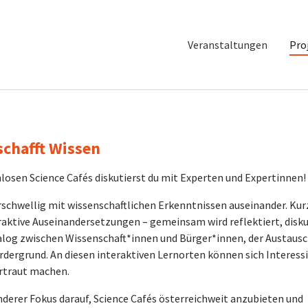
Veranstaltungen
Pro
schafft Wissen
nlosen Science Cafés diskutierst du mit Experten und Expertinnen!
erschwellig mit wissenschaftlichen Erkenntnissen auseinander. Kur
aktive Auseinandersetzungen – gemeinsam wird reflektiert, disku
ialog zwischen Wissenschaft*innen und Bürger*innen, der Austaus
dergrund. An diesen interaktiven Lernorten können sich Interess
rtraut machen.
nderer Fokus darauf, Science Cafés österreichweit anzubieten und