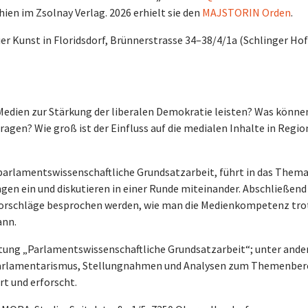
chien im Zsolnay Verlag. 2026 erhielt sie den
MAJSTORIN Orden
.
lier Kunst in Floridsdorf, Brünnerstrasse 34–38/4/1a (Schlinger Hof
Medien zur Stärkung der liberalen Demokratie leisten? Was könne
agen? Wie groß ist der Einfluss auf die medialen Inhalte in Regio
 parlamentswissenschaftliche Grundsatzarbeit, führt in das Thema
en ein und diskutieren in einer Runde miteinander. Abschließend
vorschläge besprochen werden, wie man die Medienkompetenz tro
kann.
itung „Parlamentswissenschaftliche Grundsatzarbeit“; unter and
 Parlamentarismus, Stellungnahmen und Analysen zum Themenber
t und erforscht.