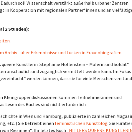
 Dadurch soll Wissenschaft verstärkt außerhalb urbaner Zentren
t in Kooperation mit regionalen Partner*innen und an vielfältig
al 2 Stunden):
eiten
.
m Archiv - über Erkenntnisse und Lücken in Frauenbiografien
s queere Künstlerin. Stephanie Hollenstein – Malerin und Soldat“
eiten anschaulich und zugänglich vermittelt werden kann. Im Fokus
ereinfacht“ werden können, dass sie für viele Menschen verständ
: In Kleingruppendiskussionen kommen Teilnehmer:innen und
s Lesen des Buches sind nicht erforderlich.
schichte in Wien und Hamburg, publizierte in zahlreichen Magaz
g, etc. ) Sie betreibt einen
feministischen Kunstblog
. Sie kuratie
von Riesinnen“. Ihr letztes Buch „
HITLERS QUEERE KÜNSTLERIN