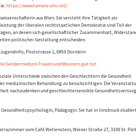
ie.
https://www.tamara-ehs.net/
issenschafterin aus Wien. Sie versteht ihre Tätigkeit als
istung der liberalen rechtstaatlichen Demokratie sind Teil der
ragen, an denen sich gesellschaftlicher Zusammenhalt, Widerstan
iten politischer Gestaltung entscheiden.
A Jugendinfo, Poststrasse 1, 6850
Dornbirn
Wie Gendermedizin Frauen und Männern gut tut.
soziale Unterschiede zwischen den Geschlechtern die Gesundheit
n der medizinischen Behandlung zu berücksichtigen. Die Veranstalt
ndheit nachzudenken und geschlechtersensible Gesundheitsversor
 Gesundheitspsychologin, Pädagogin. Sie hat in Innsbruck studier
 Extrazimmer vom Café Wellenstein, Wiener Straße 27, 3100 St. Pöl