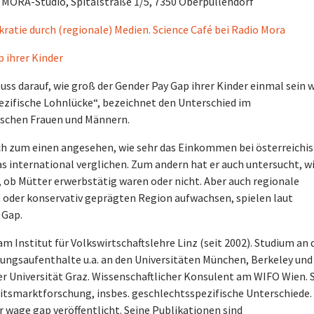
io MORA-Studio, Spitalstraße 1/5, 7350 Oberpullendorf
atie durch (regionale) Medien. Science Café bei Radio Mora
 ihrer Kinder
uss darauf, wie groß der Gender Pay Gap ihrer Kinder einmal sein w
ezifische Lohnlücke“, bezeichnet den Unterschied im
ischen Frauen und Männern.
ich zum einen angesehen, wie sehr das Einkommen bei österreichi
s international verglichen. Zum andern hat er auch untersucht, wi
, ob Mütter erwerbstätig waren oder nicht. Aber auch regionale
 oder konservativ geprägten Region aufwachsen, spielen laut
 Gap.
m Institut für Volkswirtschaftslehre Linz (seit 2002). Studium an 
hungsaufenthalte u.a. an den Universitäten München, Berkeley und
r Universität Graz. Wissenschaftlicher Konsulent am WIFO Wien. 
itsmarktforschung, insbes. geschlechtsspezifische Unterschiede.
wage gap veröffentlicht. Seine Publikationen sind