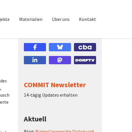
jekte
Materialien
Über uns
Kontakt
der.
COMMIT Newsletter
,
ausch
14-tägig Updates erhalten
ierte
Aktuell
Blog:
Bürger*innenräte Dialog und