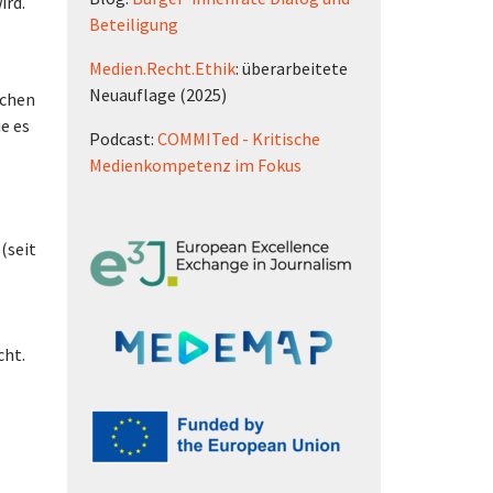
ird.
Beteiligung
Medien.Recht.Ethik
: überarbeitete
Neuauflage (2025)
schen
e es
Podcast:
COMMITed - Kritische
Medienkompetenz im Fokus
(seit
cht.