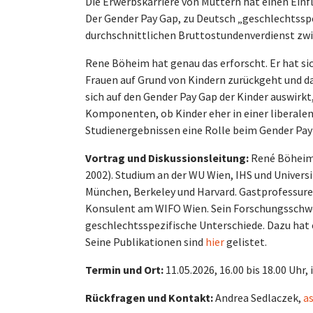
Die Erwerbskarriere von Müttern hat einen Einfl
Der Gender Pay Gap, zu Deutsch „geschlechtssp
durchschnittlichen Bruttostundenverdienst zw
Rene Böheim hat genau das erforscht. Er hat s
Frauen auf Grund von Kindern zurückgeht und da
sich auf den Gender Pay Gap der Kinder auswirkt
Komponenten, ob Kinder eher in einer liberalen
Studienergebnissen eine Rolle beim Gender Pay
Vortrag und Diskussionsleitung:
René Böheim.
2002). Studium an der WU Wien, IHS und Universi
München, Berkeley und Harvard. Gastprofessuren
Konsulent am WIFO Wien. Sein Forschungsschwer
geschlechtsspezifische Unterschiede. Dazu hat
Seine Publikationen sind
hier
gelistet.
Termin und Ort:
11.05.2026, 16.00 bis 18.00 Uhr,
Rückfragen und Kontakt:
Andrea Sedlaczek,
a