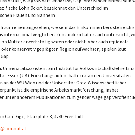
uss darauf, wie groß der Gender Pay Gap ihrer Kinder einmal sein w
ezifische Lohnlücke“, bezeichnet den Unterschied im
ischen Frauen und Männern.
ich zum einen angesehen, wie sehr das Einkommen bei österreichi
s international verglichen. Zum andern hat er auch untersucht, wi
, ob Mütter erwerbstätig waren oder nicht. Aber auch regionale
 oder konservativ geprägten Region aufwachsen, spielen laut
 Gap.
 Universitätsassistent am Institut für Volkswirtschaftslehre Linz 
tät Essex (UK). Forschungsaufenthalte u.a. an den Universitäten
 an der WU Wien und der Universität Graz. Wissenschaftlicher
punkt ist die empirische Arbeitsmarktforschung, insbes.
 er unter anderem Publikationen zum gender wage gap veröffentli
 im Café Figo, Pfarrplatz 3, 4240 Freistadt
s@commit.at