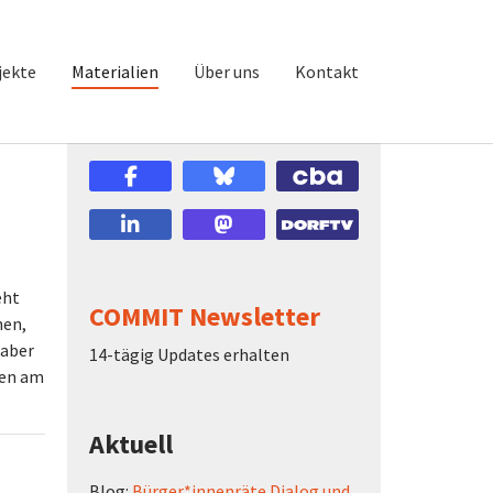
jekte
Materialien
Über uns
Kontakt
eht
COMMIT Newsletter
hen,
 aber
14-tägig Updates erhalten
ren am
Aktuell
Blog:
Bürger*innenräte Dialog und