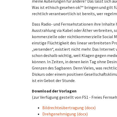
meine Äußerungen für andere? Das lässt sich auch
Was ist ethisch gesehen ok?“ bringen und gilt f
rechtlich verantwortlich ist bereits, wer regel
Dass Radio- und Fernsehstationen ihre Inhalte 
Ausstrahlung via Kabel oder Äther verbreiten, sc
kommerzielle oder nichtkommerzielle Social M
einstige Flüchtigkeit des linear verbreiteten P
„versenden“, existiert nicht mehr. Das Internet
schon deshalb wichtig, weil Klagen gegen med
können. In Zeiten, in denen kein Tag ohne Des
Grenzen des Sagbaren. Denn Vieles, was rechtli
Diskurs oder einem positiven Gesellschaftsklim
ist ein Gebot der Stunde.
Download der Vorlagen
(zur Verfügung gestellt von FS1 - Freies Fernse
Bildrechteübertragung (docx)
Drehgenehmigung (docx)