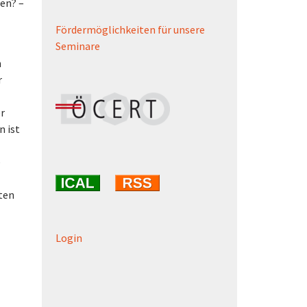
gen? –
Fördermöglichkeiten für unsere
Seminare
n
r
er
n ist
e
lten
Login