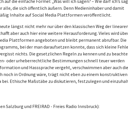
 auf die einfache Formel: „Was will ich sagen? – Wie darf ich’s sa
ür alle, die sich öffentlich äußern. Denn Medieninhaber und damit
mäßig Inhalte auf Social Media Plattformen veröffentlicht.
heute längst nicht mehr nur über den klassischen Weg der lineare
hafft aber auch hier eine weitere Herausforderung. Vieles wird übe
edia Plattformen angeboten und bleibt permanent abrufbar. Die
rogramms, bei der man daraufsetzen konnte, dass sich kleine Fehl
 vergisst nichts. Die gesetzlichen Regeln zu kennen und zu beachte
ien- oder urheberrechtliche Bestimmungen schnell teuer werden
information und Hasssprache vergeht, verschwimmen aber auch di
ch noch in Ordnung wäre, trägt nicht eben zu einem konstruktiven
a bei. Ethische Maßstäbe zu diskutieren, festzulegen und einzuha
hen Salzburg und FREIRAD - Freies Radio Innsbruck):