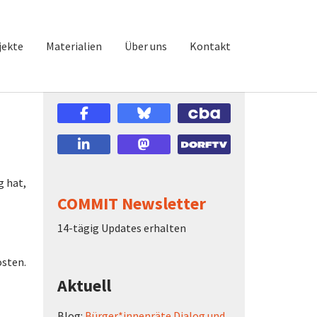
jekte
Materialien
Über uns
Kontakt
g hat,
COMMIT Newsletter
14-tägig Updates erhalten
osten.
Aktuell
Blog:
Bürger*innenräte Dialog und