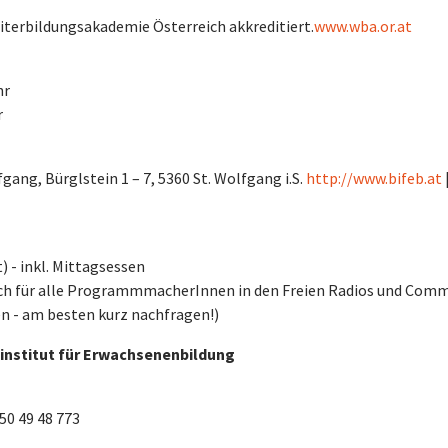
iterbildungsakademie Österreich akkreditiert.
www.wba.or.at
hr
r
ang, Bürglstein 1 – 7, 5360 St. Wolfgang i.S.
http://www.bifeb.at
) - inkl. Mittagsessen
auch für alle ProgrammmacherInnen in den Freien Radios und Com
n - am besten kurz nachfragen!)
institut für Erwachsenenbildung
50 49 48 773