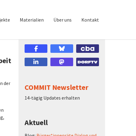
jekte
Materialien
Über uns
Kontakt
beit
n der
COMMIT Newsletter
14-tägig Updates erhalten
en
g,
Aktuell
Blog:
Bürger*innenräte Dialog und