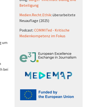
Beteiligung
Medien.Recht.Ethik
: überarbeitete
Neuauflage (2025)
Podcast:
COMMITed - Kritische
Medienkompetenz im Fokus
og um
h
h bei