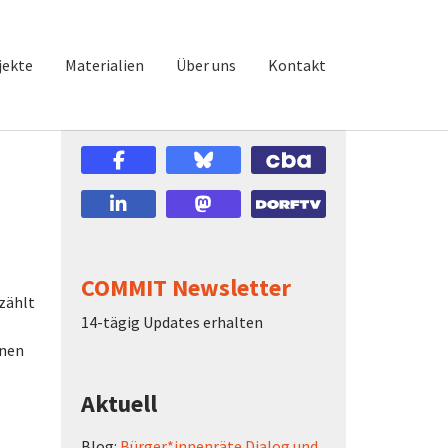
jekte
Materialien
Über uns
Kontakt
COMMIT Newsletter
 zählt
14-tägig Updates erhalten
onen
Aktuell
Blog:
Bürger*innenräte Dialog und