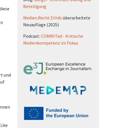
Beteiligung
diese
Medien.Recht.Ethik
: überarbeitete
en
Neuauflage (2025)
Podcast:
COMMITed - Kritische
Medienkompetenz im Fokus
rt und
Auf
önnen
Ecke