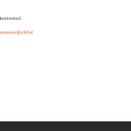
 kostenlos!
enonair@o94.at