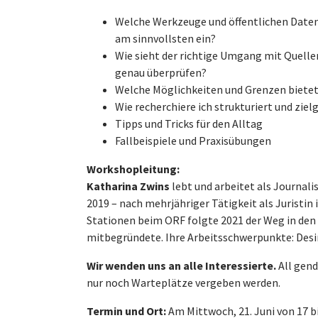
Welche Werkzeuge und öffentlichen Datenb
am sinnvollsten ein?
Wie sieht der richtige Umgang mit Quelle
genau überprüfen?
Welche Möglichkeiten und Grenzen bietet 
Wie recherchiere ich strukturiert und ziel
Tipps und Tricks für den Alltag
Fallbeispiele und Praxisübungen
Workshopleitung:
Katharina Zwins
lebt und arbeitet als Journali
2019 – nach mehrjähriger Tätigkeit als Juristin
Stationen beim ORF folgte 2021 der Weg in den 
mitbegründete. Ihre Arbeitsschwerpunkte: Desi
Wir wenden uns an alle Interessierte.
All gend
nur noch Warteplätze vergeben werden.
Termin und Ort:
Am Mittwoch, 21. Juni von 17 bi