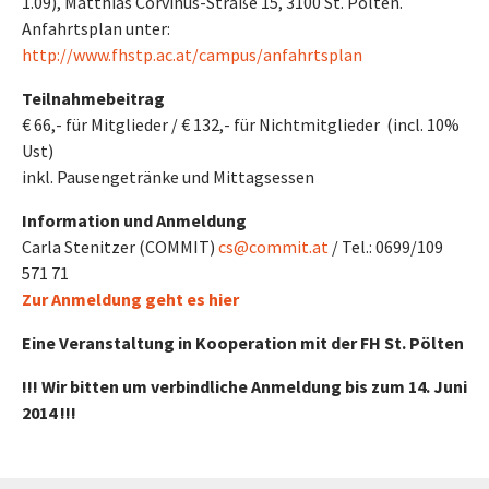
1.09), Matthias Corvinus-Straße 15, 3100 St. Pölten.
Anfahrtsplan unter:
http://www.fhstp.ac.at/campus/anfahrtsplan
Teilnahmebeitrag
€ 66,- für Mitglieder / € 132,- für Nichtmitglieder (incl. 10%
Ust)
inkl. Pausengetränke und Mittagsessen
Information und Anmeldung
Carla Stenitzer (COMMIT)
cs@commit.at
/ Tel.: 0699/109
571 71
Zur Anmeldung geht es hier
Eine Veranstaltung in Kooperation mit der FH St. Pölten
!!! Wir bitten um verbindliche Anmeldung bis zum 14. Juni
2014 !!!