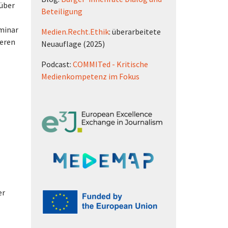
 über
Beteiligung
eminar
Medien.Recht.Ethik
: überarbeitete
teren
Neuauflage (2025)
Podcast:
COMMITed - Kritische
Medienkompetenz im Fokus
er