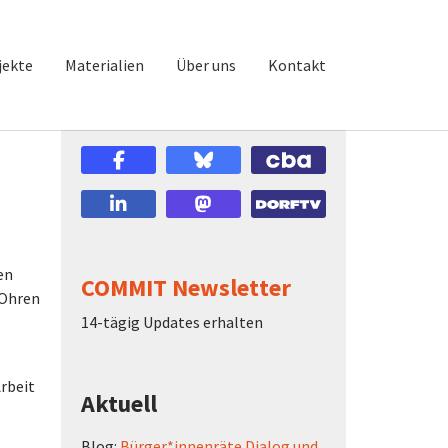
jekte
Materialien
Über uns
Kontakt
en
COMMIT Newsletter
 Ohren
14-tägig Updates erhalten
Arbeit
Aktuell
Blog:
Bürger*innenräte Dialog und