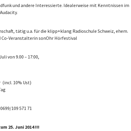
unk und andere Interessierte. Idealerweise mit Kenntnissen im
Audacity.
schaft, tätig u.a. für die klipp+klang Radioschule Schweiz, ehem.
d Co-Veranstalterin sonOhr Hörfestival
Juli von 9.00 – 17:00,
r (incl. 10% Ust)
Tag
: 0699/109 571 71
um 25. Juni 2014 !!!