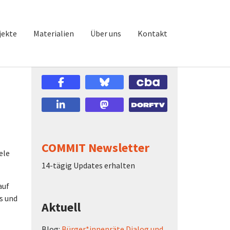
jekte
Materialien
Über uns
Kontakt
COMMIT Newsletter
ele
14-tägig Updates erhalten
auf
s und
Aktuell
Blog:
Bürger*innenräte Dialog und