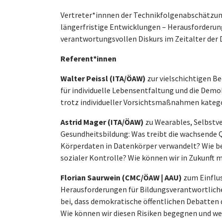
Vertreter*innnen der Technikfolgenabschätzun
längerfristige Entwicklungen – Herausforderung
verantwortungsvollen Diskurs im Zeitalter der D
Referent*innen
Walter Peissl (ITA/ÖAW)
zur vielschichtigen B
für individuelle Lebensentfaltung und die Demok
trotz individueller Vorsichtsmaßnahmen katego
Astrid Mager (ITA/ÖAW)
zu Wearables, Selbstv
Gesundheitsbildung: Was treibt die wachsende 
Körperdaten in Datenkörper verwandelt? Wie b
sozialer Kontrolle? Wie können wir in Zukunft
Florian Saurwein (CMC/ÖAW | AAU)
zum Einflus
Herausforderungen für Bildungsverantwortlich
bei, dass demokratische öffentlichen Debatten
Wie können wir diesen Risiken begegnen und we