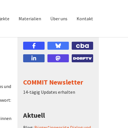
jekte
Materialien
Über uns
Kontakt
COMMIT Newsletter
ps und
14-tägig Updates erhalten
hwort:
Aktuell
*innen
Blog:
Bürger*innenräte Dialog und