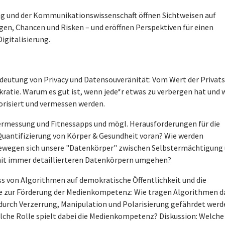
g und der Kommunikationswissenschaft öffnen Sichtweisen auf
en, Chancen und Risken – und eröffnen Perspektiven für einen
igitalisierung.
edeutung von Privacy und Datensouveränität: Vom Wert der Privat
ratie. Warum es gut ist, wenn jede*r etwas zu verbergen hat und w
risiert und vermessen werden.
ermessung und Fitnessapps und mögl. Herausforderungen für die
Quantifizierung von Körper & Gesundheit voran? Wie werden
ewegen sich unsere "Datenkörper" zwischen Selbstermächtigung
 mit immer detaillierteren Datenkörpern umgehen?
s von Algorithmen auf demokratische Öffentlichkeit und die
e zur Förderung der Medienkompetenz: Wie tragen Algorithmen d
 durch Verzerrung, Manipulation und Polarisierung gefährdet werd
lche Rolle spielt dabei die Medienkompetenz? Diskussion: Welche