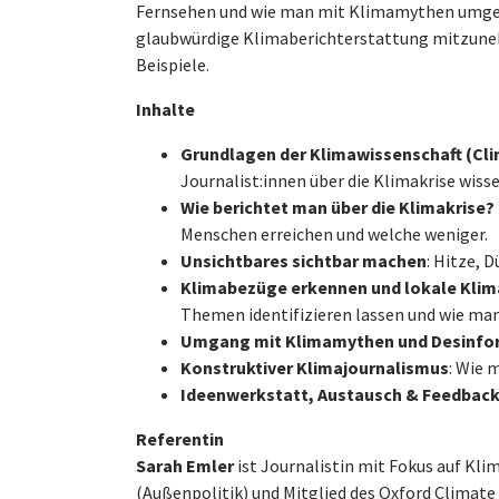
Fernsehen und wie man mit Klimamythen umgeht.
glaubwürdige Klimaberichterstattung mitzunehm
Beispiele.
Inhalte
Grundlagen der Klimawissenschaft (Cli
Journalist:innen über die Klimakrise wisse
Wie berichtet man über die Klimakrise?
Menschen erreichen und welche weniger.
Unsichtbares sichtbar machen
: Hitze, 
Klimabezüge erkennen und lokale Klim
Themen identifizieren lassen und wie man
Umgang mit Klimamythen und Desinfo
Konstruktiver Klimajournalismus
: Wie 
Ideenwerkstatt, Austausch & Feedbac
Referentin
Sarah Emler
ist Journalistin mit Fokus auf Kli
(Außenpolitik) und Mitglied des Oxford Climate