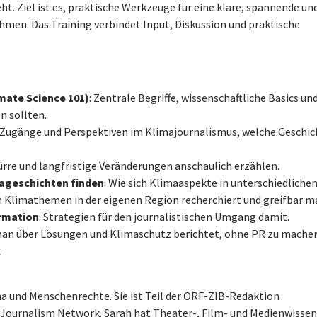
 Ziel ist es, praktische Werkzeuge für eine klare, spannende un
en. Das Training verbindet Input, Diskussion und praktische
mate Science 101)
: Zentrale Begriffe, wissenschaftliche Basics un
n sollten.
Zugänge und Perspektiven im Klimajournalismus, welche Geschi
Dürre und langfristige Veränderungen anschaulich erzählen.
ageschichten finden
: Wie sich Klimaaspekte in unterschiedliche
 Klimathemen in der eigenen Region recherchiert und greifbar m
rmation
: Strategien für den journalistischen Umgang damit.
man über Lösungen und Klimaschutz berichtet, ohne PR zu machen
k
ma und Menschenrechte. Sie ist Teil der ORF-ZIB-Redaktion
 Journalism Network. Sarah hat Theater-, Film- und Medienwissen