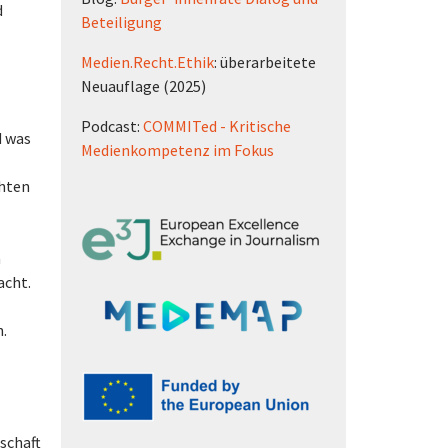
d
Beteiligung
Medien.Recht.Ethik
: überarbeitete
Neuauflage (2025)
Podcast:
COMMITed - Kritische
d was
Medienkompetenz im Fokus
chten
n
acht.
.
schaft