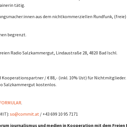
ainerin tätig.
ungsmacher:innen aus dem nichtkommerziellen Rundfunk, (freie)
nnen begrenzt.
 Freien Radio Salzkammergut, Lindaustraße 28, 4820 Bad Ischl.
 Kooperationspartner / € 88,- (inkl. 10% Ust) für Nichtmitglieder.
dio Salzkammergut kostenlos.
FORMULAR
.
MIT):
so@commit.at
/ +43 699 10 95 7171
orum journalismus und medien in Kooperation mit dem Freien 