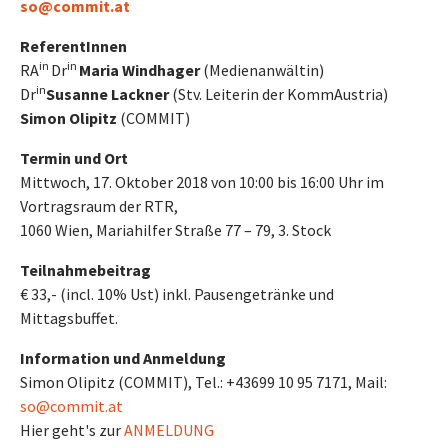
so@commit.at
ReferentInnen
in
in
RA
Dr
Maria Windhager
(Medienanwältin)
in
Dr
Susanne Lackner
(Stv. Leiterin der KommAustria)
Simon Olipitz
(COMMIT)
Termin und Ort
Mittwoch, 17. Oktober 2018 von 10:00 bis 16:00 Uhr im
Vortragsraum der RTR,
1060 Wien, Mariahilfer Straße 77 – 79, 3. Stock
Teilnahmebeitrag
€ 33,- (incl. 10% Ust) inkl. Pausengetränke und
Mittagsbuffet.
Information und Anmeldung
Simon Olipitz (COMMIT), Tel.: +43699 10 95 7171, Mail:
so@commit.at
Hier geht's zur
ANMELDUNG