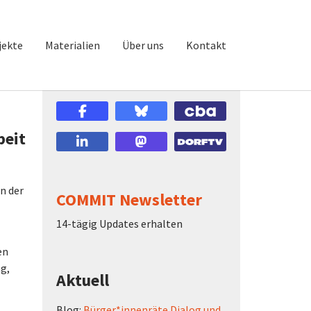
jekte
Materialien
Über uns
Kontakt
beit
n der
COMMIT Newsletter
14-tägig Updates erhalten
en
g,
Aktuell
Blog:
Bürger*innenräte Dialog und