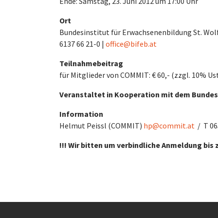
Ende: Samstag, 23. Juni 2012 um 17:00 Uhr
Ort
Bundesinstitut für Erwachsenenbildung St. Wolfg
6137 66 21-0 |
office@bifeb.at
Teilnahmebeitrag
für Mitglieder von COMMIT: € 60,- (zzgl. 10% Us
Veranstaltet in Kooperation mit dem Bundes
Information
Helmut Peissl (COMMIT)
hp@commit.at
/ T 06
!!! Wir bitten um verbindliche Anmeldung bis z