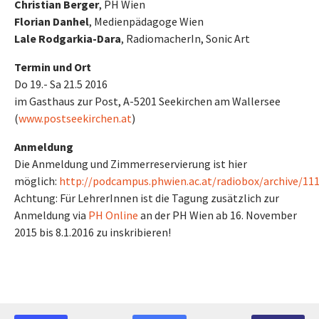
Christian Berger
, PH Wien
Florian Danhel
, Medienpädagoge Wien
Lale Rodgarkia-Dara
, RadiomacherIn, Sonic Art
Termin und Ort
Do 19.- Sa 21.5 2016
im Gasthaus zur Post, A-5201 Seekirchen am Wallersee
(
www.postseekirchen.at
)
Anmeldung
Die Anmeldung und Zimmerreservierung ist hier
möglich:
http://podcampus.phwien.ac.at/radiobox/archive/11
Achtung: Für LehrerInnen ist die Tagung zusätzlich zur
Anmeldung via
PH Online
an der PH Wien ab 16. November
2015 bis 8.1.2016 zu inskribieren!