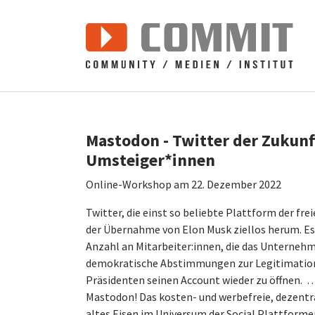
Zum Hauptinhalt springen
Mastodon - Twitter der Zukunft
Umsteiger*innen
Online-Workshop am 22. Dezember 2022
Twitter, die einst so beliebte Plattform der f
der Übernahme von Elon Musk ziellos herum. Es
Anzahl an Mitarbeiter:innen, die das Unterne
demokratische Abstimmungen zur Legitimation
Präsidenten seinen Account wieder zu öffnen. … 
Mastodon! Das kosten- und werbefreie, dezentr
altes Eisen im Universum der Social Plattforme