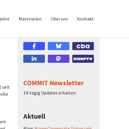
jekte
Materialien
Über uns
Kontakt
COMMIT Newsletter
 seit
14-tägig Updates erhalten
roße
Aktuell
ein
and
Blog:
Bürger*innenräte Dialog und