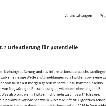
Veranstaltungen
Pro
!? Orientierung für potentielle
reien Meinungsäußerung und des Informationsaustauschs, schlingert
 gab eine riesige Welle an Abmeldungen von Twitter, sowie eine g
hmen von heute auf morgen gefeuert hatte. Dazu kommen pseudo-
 von fragwürdigen Entscheidungen, wie einem ehemaligen US-
Was also tun, wenn Twitter nicht mehr zu dir passt? Ich sage:
ale Kommunikationsnetzwerk wirkt zukunftsfit. Eigentlich schon 
n, war es bis dato doch eher ein Nischenprodukt. 2016 in Deutschl