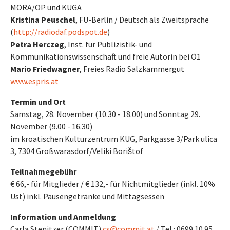
MORA/OP und KUGA
Kristina Peuschel
, FU-Berlin / Deutsch als Zweitsprache
(
http://radiodaf.podspot.de
)
Petra Herczeg
, Inst. für Publizistik- und
Kommunikationswissenschaft und freie Autorin bei Ö1
Mario Friedwagner
, Freies Radio Salzkammergut
www.espris.at
Termin und Ort
Samstag, 28. November (10.30 - 18.00) und Sonntag 29.
November (9.00 - 16.30)
im kroatischen Kulturzentrum KUG, Parkgasse 3/Park ulica
3, 7304 Großwarasdorf/Veliki Borištof
Teilnahmegebühr
€ 66,- für Mitglieder / € 132,- für Nichtmitglieder (inkl. 10%
Ust) inkl. Pausengetränke und Mittagsessen
Information und Anmeldung
Carla Stenitzer (COMMIT)
cs@commit.at
/ Tel.: 0699 10 95