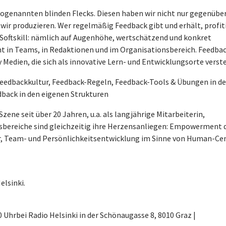
sogenannten blinden Flecks. Diesen haben wir nicht nur gegenübe
 wir produzieren. Wer regelmäßig Feedback gibt und erhält, profit
n Softskill: nämlich auf Augenhöhe, wertschätzend und konkret
t in Teams, in Redaktionen und im Organisationsbereich. Feedbac
 Medien, die sich als innovative Lern- und Entwicklungsorte verst
u Feedbackkultur, Feedback-Regeln, Feedback-Tools & Übungen in de
back in den eigenen Strukturen
Szene seit über 20 Jahren, u.a. als langjährige Mitarbeiterin,
gsbereiche sind gleichzeitig ihre Herzensanliegen: Empowerment 
ur, Team- und Persönlichkeitsentwicklung im Sinne von Human-Ce
elsinki.
0 Uhr
bei Radio Helsinki in der Schönaugasse 8, 8010 Graz |