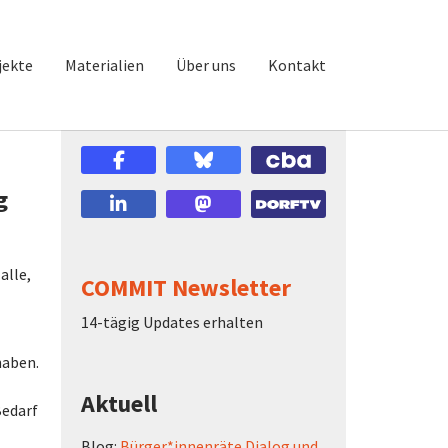
jekte
Materialien
Über uns
Kontakt
g
alle,
COMMIT Newsletter
14-tägig Updates erhalten
haben.
Aktuell
Bedarf
Blog:
Bürger*innenräte Dialog und