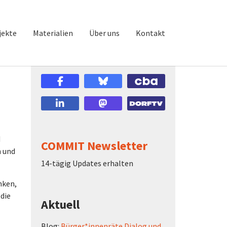
jekte
Materialien
Über uns
Kontakt
d
COMMIT Newsletter
n und
14-tägig Updates erhalten
nken,
 die
Aktuell
Blog:
Bürger*innenräte Dialog und