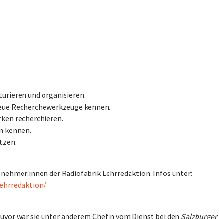
turieren und organisieren.
neue Recherchewerkzeuge kennen.
rken recherchieren.
en kennen.
tzen.
lnehmer:innen der Radiofabrik Lehrredaktion. Infos unter:
lehrredaktion/
Zuvor war sie unter anderem Chefin vom Dienst bei den
Salzburger