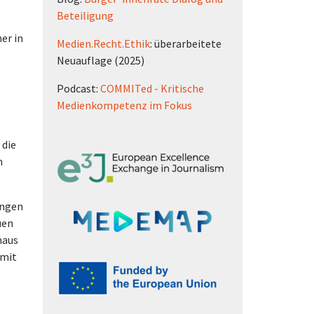
Beteiligung
er in
Medien.Recht.Ethik
: überarbeitete
Neuauflage (2025)
Podcast:
COMMITed - Kritische
Medienkompetenz im Fokus
 die
n
ungen
uen
naus
 mit