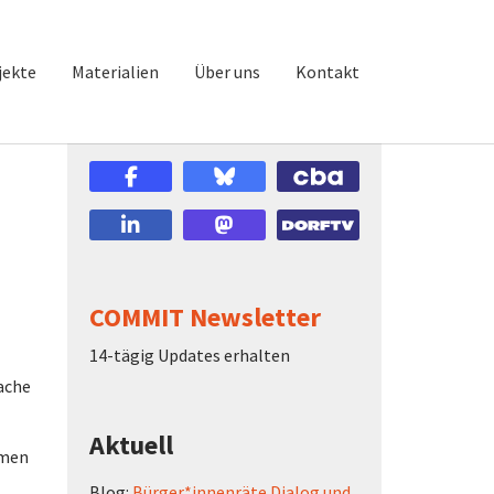
jekte
Materialien
Über uns
Kontakt
COMMIT Newsletter
14-tägig Updates erhalten
ache
Aktuell
hmen
Blog:
Bürger*innenräte Dialog und