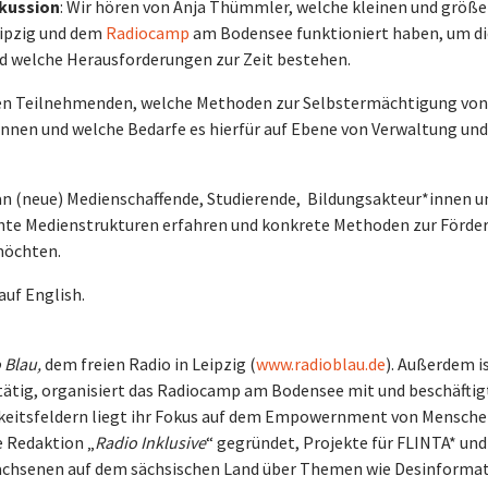
skussion
: Wir hören von Anja Thümmler, welche kleinen und größ
eipzig und dem
Radiocamp
am Bodensee funktioniert haben, um di
d welche Herausforderungen zur Zeit bestehen.
den Teilnehmenden, welche Methoden zur Selbstermächtigung von
nnen und welche Bedarfe es hierfür auf Ebene von Verwaltung und
 an (neue) Medienschaffende, Studierende, Bildungsakteur*innen u
chte Medienstrukturen erfahren und konkrete Methoden zur Förde
möchten.
auf English.
 Blau,
dem freien Radio in Leipzig (
www.radioblau.de
). Außerdem is
tätig, organisiert das Radiocamp am Bodensee mit und beschäftigt
igkeitsfeldern liegt ihr Fokus auf dem Empowernment von Menschen
ie Redaktion „
Radio Inklusive
“ gegründet, Projekte für FLINTA* und
Erwachsenen auf dem sächsischen Land über Themen wie Desinforma