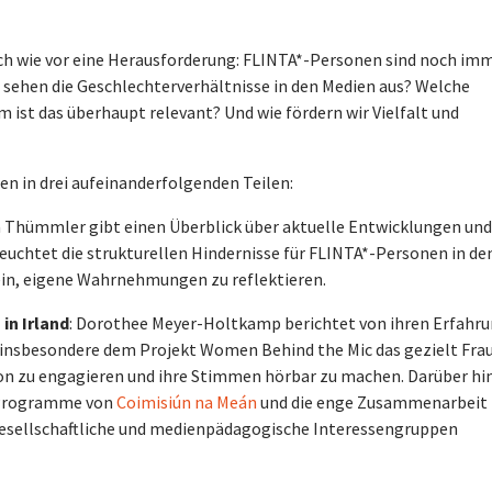
ch wie vor eine Herausforderung: FLINTA*-Personen sind noch imm
 sehen die Geschlechterverhältnisse in den Medien aus? Welche
ist das überhaupt relevant? Und wie fördern wir Vielfalt und
n in drei aufeinanderfolgenden Teilen:
ja Thümmler gibt einen Überblick über aktuelle Entwicklungen und
uchtet die strukturellen Hindernisse für FLINTA*-Personen in de
ein, eigene Wahrnehmungen zu reflektieren.
in Irland
: Dorothee Meyer-Holtkamp berichtet von ihren Erfahr
 insbesondere dem Projekt Women Behind the Mic das gezielt Fra
ion zu engagieren und ihre Stimmen hörbar zu machen. Darüber hi
n Programme von
Coimisiún na Meán
und die enge Zusammenarbeit
gesellschaftliche und medienpädagogische Interessengruppen