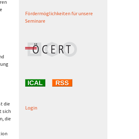
eren
e
Fördermöglichkeiten für unsere
Seminare
nd
rung
t die
Login
 sich
, die
tion