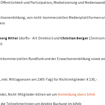
ffentlichkeit und Partizipation, Mediatisierung und Medienwand
wachsenenbildung, von nicht-kommerziellen Medienplattformen un
ein:
eorg Ritter
(dorftv - Art Direktor) und
Christian Berger
(Zentrum 
n)
chtkommerziellen Rundfunk und der Erwachsenenbildung sowie a
, inkl. Mittagsessen am 2.WS-Tag) für Nichtmitglieder: € 130,-.
der, Nicht-Mitglieder bitten wir um
Anmeldung übers bifeb
 die TeilnehmerInnen um direkte Buchung im bifeb: