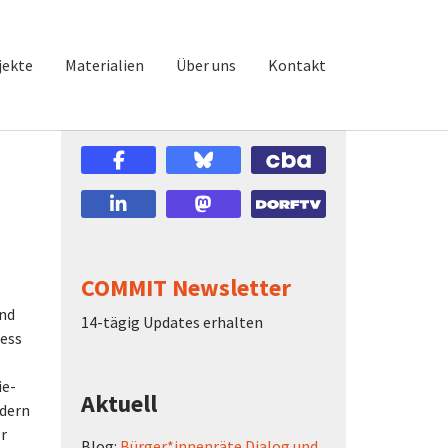
jekte
Materialien
Über uns
Kontakt
COMMIT Newsletter
und
14-tägig Updates erhalten
zess
ie-
Aktuell
ndern
r
Blog:
Bürger*innenräte Dialog und