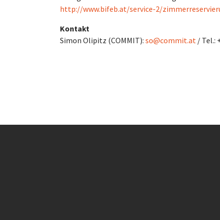
http://www.bifeb.at/service-2/zimmerreservie
Kontakt
Simon Olipitz (COMMIT):
so@commit.at
/ Tel.: