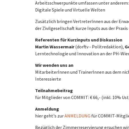
Arbeitsschwerpunkte umfassen unter anderem: Ö
Digitale Spiele und Virtuelle Welten
Zusätzlich bringen VertreterInnen aus der Er
der Zivilgesellschaft kurze Inputs aus der Praxis 
Referenten für Kurzinputs und Diskussion
Martin Wassermair
(dorftv - Politredaktion),
G
Lerntechnologie und Innovation an der PH-Wie
Wir wenden uns an
MitarbeiterInnen und TrainerInnen aus dem ni
Interessierte
Teilnahmebeitrag
für Mitglieder von COMMIT: € 66,- (inkl. 10% Ust
Anmeldung
hier geht's zur
ANMELDUNG
für COMMIT-Mitglie
Bezüglich der Zimmerreservierung ersuchen wir